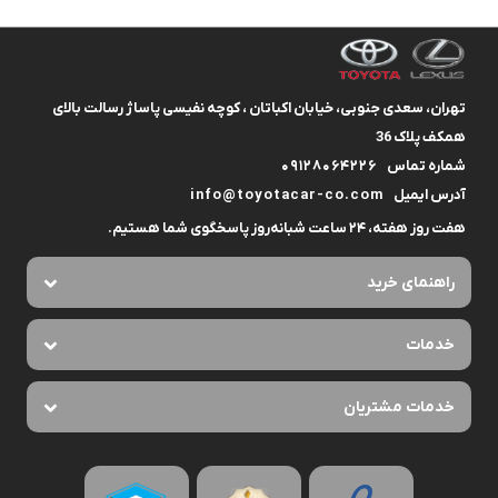
تهران، سعدی جنوبی، خیابان اکباتان ، کوچه نفیسی پاساژ رسالت بالای
همکف پلاک 36
شماره تماس
09128064226
آدرس ایمیل
info@toyotacar-co.com
هفت روز هفته، ۲۴ ساعت شبانه‌روز پاسخگوی شما هستیم.
راهنمای خرید
خدمات
خدمات مشتریان