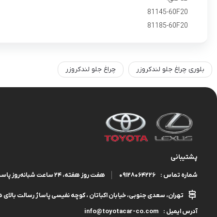
81145-60F20
81185-60F20
بلوری چراغ جلو لندکروزر
چراغ جلو لندکروزر
پشتیبانی
09128064226
هفت روز هفته، ۲۴ ساعت شبانه‌روز پاسخگوی شما هستیم.
شماره تماس :
تهران، سعدی جنوبی، خیابان اکباتان ، کوچه نفیسی پاساژ رسالت بالای هم
info@toyotacar-co.com
آدرس ایمیل :