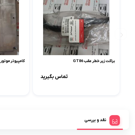
براکت زیر خطر عقب GT86
کامپیوتر موتور ECU کمری 2005-2006 دنده ای
تماس بگیرید
نقد و بررسی