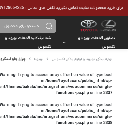
برای خرید محصولات سایت تماس بگیرید تلفن های تماس : 09128064226 - 02136610186 - تمامی محصولات اورجینال هستند
تصاویر قطعات تویوتا و
شماتیک کلیه قطعات تویوتا و
لکسوس
لکسوس
تویوتا
تویوتا
چراغ جلو لندکروزر 2012-5
لوازم یدکی تویوتا و لوازم یدکی لکسوس
تویوتا
یاریس
لکسوس
لکسوس
هایلوکس
Warning
: Trying to access array offset on value of type bool
in
/home/toyotacarc/public_html/wp-
ent/themes/bakala/inc/integrations/woocommerce/single-
هایس
functions-pc.php
on line
2337
لندکروزر
Warning
: Trying to access array offset on value of type bool
in
/home/toyotacarc/public_html/wp-
کمری
ent/themes/bakala/inc/integrations/woocommerce/single-
functions-pc.php
on line
2338