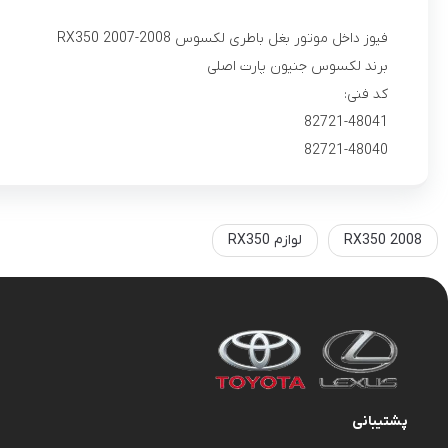
فیوز داخل موتور بغل باطری لکسوس RX350 2007-2008
برند لکسوس جنیون پارت اصلی
کد فنی:
82721-48041
82721-48040
RX350 2008
لوازم RX350
پشتیبانی