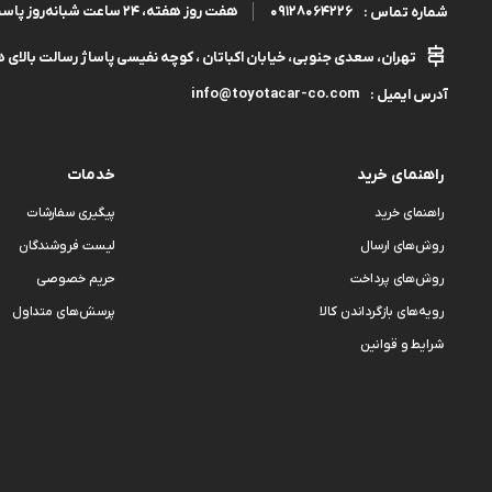
09128064226
هفت روز هفته، ۲۴ ساعت شبانه‌روز پاسخگوی شما هستیم.
شماره تماس :
تهران، سعدی جنوبی، خیابان اکباتان ، کوچه نفیسی پاساژ رسالت بالای هم
info@toyotacar-co.com
آدرس ایمیل :
راهنمای خرید
خدمات
راهنمای خرید
پیگیری سفارشات
روش‌های ارسال
لیست فروشندگان
روش‌های پرداخت
حریم خصوصی
رویه‌های بازگرداندن کالا
پرسش‌های متداول
شرایط و قوانین