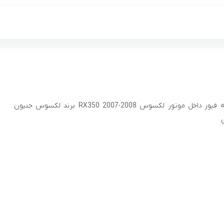
فیوز جعبه فیوز داخل موتور لکسوس RX350 2007-2008 برند لکسوس جنیون