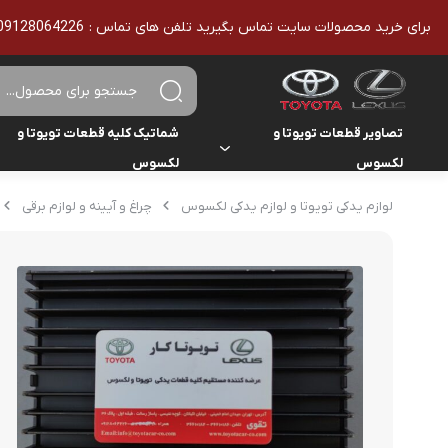
برای خرید محصولات سایت تماس بگیرید تلفن های تماس : 09128064226 - 02136610186 - تمامی محصولات اورجینال هستند
تصاویر قطعات تویوتا و
شماتیک کلیه قطعات تویوتا و
لکسوس
لکسوس
تویوتا
تویوتا
لوازم یدکی تویوتا و لوازم یدکی لکسوس
چراغ و آیینه و لوازم برقی
یاریس
لکسوس
لکسوس
هایلوکس
هایس
لندکروزر
کمری