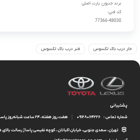
برند جنیون پارت اصلی
کد فنی:
77366-48030
خار درب باک لکسوس
فنر درب باک لکسوس
پشتیبانی
09128064226
هفت روز هفته، ۲۴ ساعت شبانه‌روز پاسخگوی شما هستیم.
شماره تماس :
تهران، سعدی جنوبی، خیابان اکباتان ، کوچه نفیسی پاساژ رسالت بالای هم