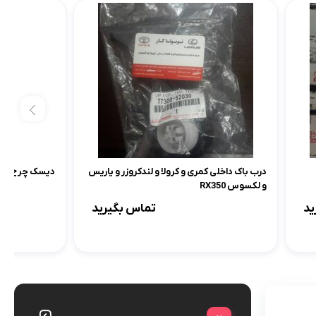
درب باک داخلی کمری و کرولا و لندکروزر و یاریس
دیسک چرخ عقب لکسوس 
و لکسوس RX350
ید
تماس بگیرید