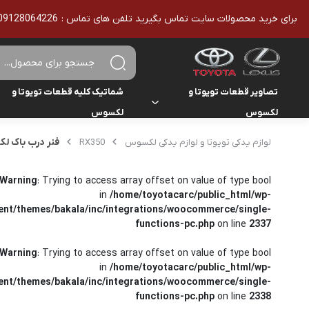
برای خرید محصولات سایت تماس بگیرید تلفن های تماس : 09128064226 - 02136610186 - تمامی محصولات اورجینال هستند
تصاویر قطعات تویوتا و
شماتیک کلیه قطعات تویوتا و
لکسوس
لکسوس
تویوتا
تویوتا
فنر درب باک لکسوس T200
لوازم یدکی تویوتا و لوازم یدکی لکسوس
RX350
یاریس
لکسوس
لکسوس
هایلوکس
Warning
: Trying to access array offset on value of type bool
in
/home/toyotacarc/public_html/wp-
ent/themes/bakala/inc/integrations/woocommerce/single-
هایس
functions-pc.php
on line
2337
لندکروزر
Warning
: Trying to access array offset on value of type bool
in
/home/toyotacarc/public_html/wp-
کمری
ent/themes/bakala/inc/integrations/woocommerce/single-
functions-pc.php
on line
2338