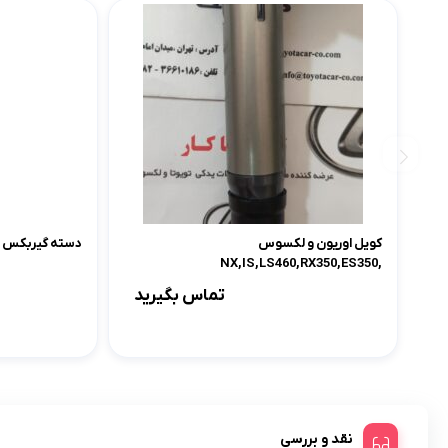
کویل اوریون و لکسوس
دسته گیربکس LS460
,NX,IS,LS460,RX350,ES350
تماس بگیرید
نقد و بررسی