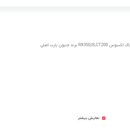
RX350,IS,C برند جنیون پارت اصلی
نمایش بیشتر