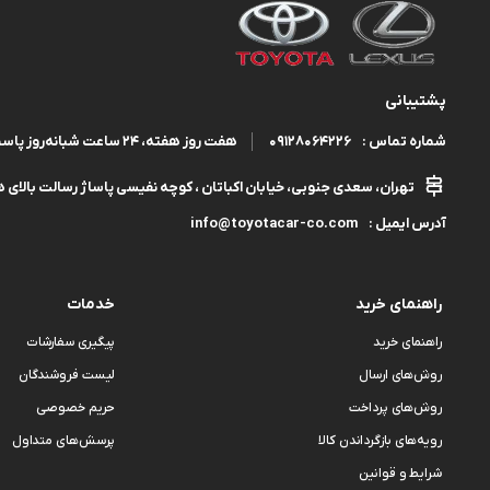
پشتیبانی
09128064226
هفت روز هفته، ۲۴ ساعت شبانه‌روز پاسخگوی شما هستیم.
شماره تماس :
تهران، سعدی جنوبی، خیابان اکباتان ، کوچه نفیسی پاساژ رسالت بالای هم
info@toyotacar-co.com
آدرس ایمیل :
راهنمای خرید
خدمات
راهنمای خرید
پیگیری سفارشات
روش‌های ارسال
لیست فروشندگان
روش‌های پرداخت
حریم خصوصی
رویه‌های بازگرداندن کالا
پرسش‌های متداول
شرایط و قوانین