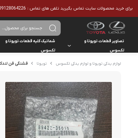
برای خرید محصولات سایت تماس بگیرید تلفن های تماس : 09128064226 - 02136610186 - تمامی محصولات اورجینال هستند
تصاویر قطعات تویوتا و
شماتیک کلیه قطعات تویوتا و
لکسوس
لکسوس
تویوتا
تویوتا
فشنگی فن لندکرو
لوازم یدکی تویوتا و لوازم یدکی لکسوس
تویوتا
یاریس
لکسوس
لکسوس
هایلوکس
هایس
لندکروزر
کمری