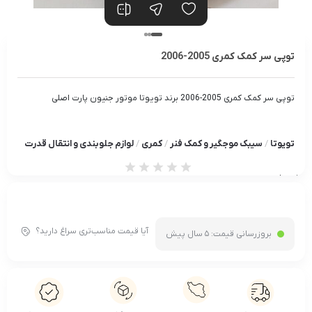
nt/plugins/woocommerce/includes/wc-template-functions.php
on line
1639
توپی سر کمک کمری 2005-2006
توپی سر کمک کمری 2005-2006 برند تویوتا موتور جنیون پارت اصلی
تویوتا
/
سیبک موجگیر و کمک فنر
/
کمری
/
لوازم جلوبندی و انتقال قدرت
از 0 رای
آیا قیمت مناسب‌تری سراغ دارید؟
بروزرسانی قیمت:
5 سال پیش