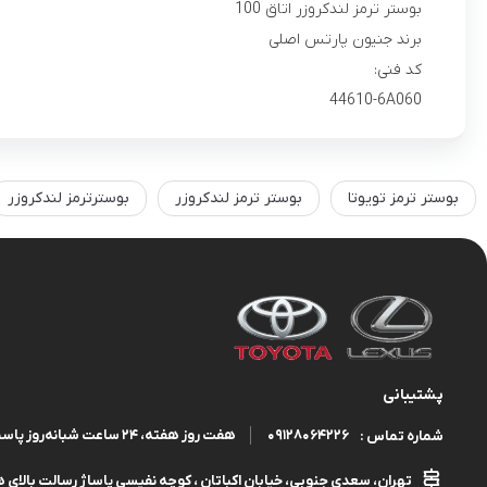
بوستر ترمز لندکروزر اتاق 100
برند جنیون پارتس اصلی
کد فنی:
44610-6A060
بوستر ترمز تویوتا
بوستر ترمز لندکروزر
بوسترترمز لندکروزر
پشتیبانی
09128064226
هفت روز هفته، ۲۴ ساعت شبانه‌روز پاسخگوی شما هستیم.
شماره تماس :
تهران، سعدی جنوبی، خیابان اکباتان ، کوچه نفیسی پاساژ رسالت بالای هم