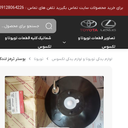
برای خرید محصولات سایت تماس بگیرید تلفن های تماس : 09128064226 - 02136610186 - تمامی محصولات اورجینال هستند
تصاویر قطعات تویوتا و
شماتیک کلیه قطعات تویوتا و
لکسوس
لکسوس
تویوتا
تویوتا
بوستر ترمز لندکروز
لوازم یدکی تویوتا و لوازم یدکی لکسوس
تویوتا
یاریس
لکسوس
لکسوس
هایلوکس
هایس
لندکروزر
کمری