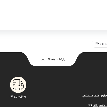
س Nx
بازگشت به بالا
ارسال سریع کالا
کف پلاک 36