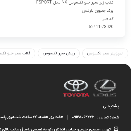
فلاپ زیر سپر جلو لکسوس NX مدل FSPORT
برند جنیون پارتس
کد فنی:
52411-78020
اسپویلر سپر لکسوس
ریش سپر لکسوس
فلاپ سپر جلو لکسو
پشتیبانی
09128064226
هفت روز هفته، ۲۴ ساعت شبانه‌روز پاسخگوی شما هستیم.
شماره تماس :
تهران، سعدی جنوبی، خیابان اکباتان ، کوچه نفیسی پاساژ رسالت بالای هم