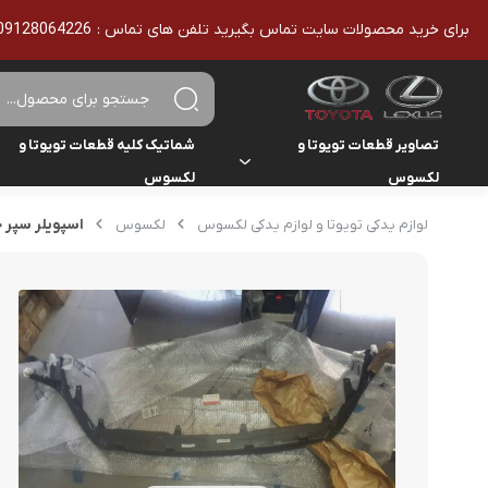
برای خرید محصولات سایت تماس بگیرید تلفن های تماس : 09128064226 - 02136610186 - تمامی محصولات اورجینال هستند
تصاویر قطعات تویوتا و
شماتیک کلیه قطعات تویوتا و
لکسوس
لکسوس
تویوتا
تویوتا
اسپویلر سپر جلو لک
لوازم یدکی تویوتا و لوازم یدکی لکسوس
لکسوس
یاریس
لکسوس
لکسوس
هایلوکس
هایس
لندکروزر
کمری