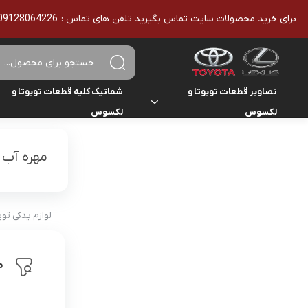
برای خرید محصولات سایت تماس بگیرید تلفن های تماس : 09128064226 - 02136610186 - تمامی محصولات اورجینال هستند
تصاویر قطعات تویوتا و
شماتیک کلیه قطعات تویوتا و
لکسوس
لکسوس
تویوتا
تویوتا
یاریس
مهره آب
لکسوس
لکسوس
هایلوکس
هایس
لوازم یدکی تو
لندکروزر
م
کمری