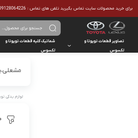
برای خرید محصولات سایت تماس بگیرید تلفن های تماس : 09128064226 - 02136610186 - تمامی محصولات اورجینال هستند
تصاویر قطعات تویوتا و
شماتیک کلیه قطعات تویوتا و
لکسوس
لکسوس
تویوتا
تویوتا
یاریس
مشعلی،پل
لکسوس
لکسوس
هایلوکس
هایس
لوازم یدکی تو
لندکروزر
م
کمری