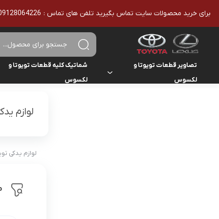
برای خرید محصولات سایت تماس بگیرید تلفن های تماس : 09128064226 - 02136610186 - تمامی محصولات اورجینال هستند
تصاویر قطعات تویوتا و
شماتیک کلیه قطعات تویوتا و
لکسوس
لکسوس
تویوتا
تویوتا
یاریس
لوازم یدک
لکسوس
لکسوس
هایلوکس
هایس
لوازم یدکی تو
لندکروزر
م
کمری