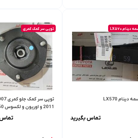
ه دینام LX570
توپی سر کمک کمری
ه دینام LX570
2011 و اوریون و لکسوس ES350
تماس بگیرید
تماس 