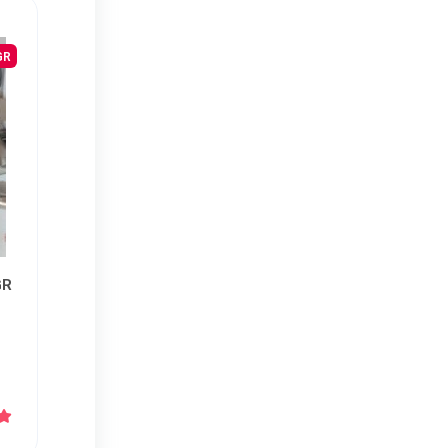
کرولا
CHR
EGR پ
EGR 