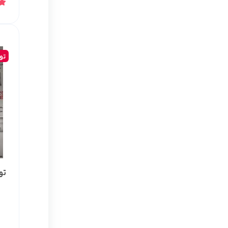
تو
تور