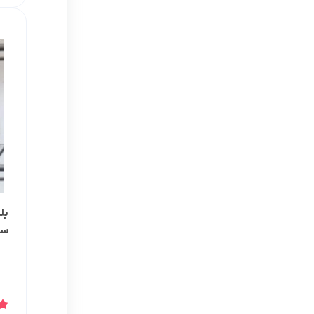
بل
سیلن