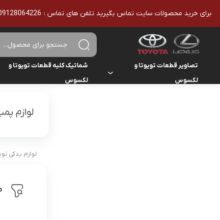
برای خرید محصولات سایت تماس بگیرید تلفن های تماس : 09128064226 - 02136610186 - تمامی محصولات اورجینال هستند
تصاویر قطعات تویوتا و
شماتیک کلیه قطعات تویوتا و
لکسوس
لکسوس
تویوتا
تویوتا
یاریس
لوازم پم
لکسوس
لکسوس
هایلوکس
هایس
لوازم یدکی تو
لندکروزر
م
کمری