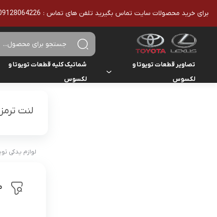
برای خرید محصولات سایت تماس بگیرید تلفن های تماس : 09128064226 - 02136610186 - تمامی محصولات اورجینال هستند
تصاویر قطعات تویوتا و
شماتیک کلیه قطعات تویوتا و
لکسوس
لکسوس
تویوتا
تویوتا
یاریس
لنت ترمز
لکسوس
لکسوس
هایلوکس
هایس
لوازم یدکی تو
لندکروزر
م
کمری