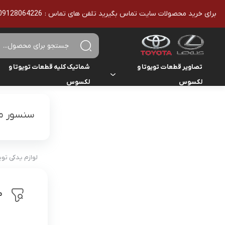
برای خرید محصولات سایت تماس بگیرید تلفن های تماس : 09128064226 - 02136610186 - تمامی محصولات اورجینال هستند
تصاویر قطعات تویوتا و
شماتیک کلیه قطعات تویوتا و
لکسوس
لکسوس
تویوتا
تویوتا
یاریس
سنسور مو
لکسوس
لکسوس
هایلوکس
هایس
لوازم یدکی تو
لندکروزر
م
کمری