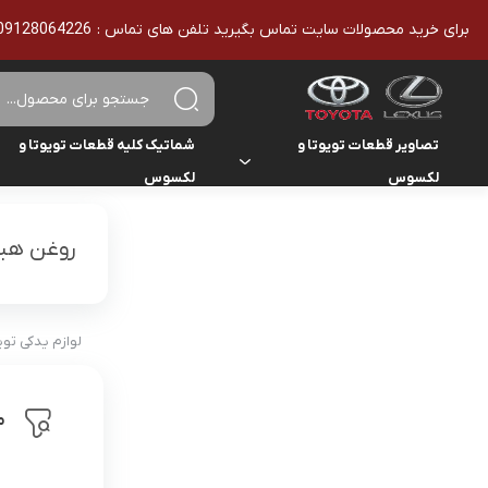
برای خرید محصولات سایت تماس بگیرید تلفن های تماس : 09128064226 - 02136610186 - تمامی محصولات اورجینال هستند
تصاویر قطعات تویوتا و
شماتیک کلیه قطعات تویوتا و
لکسوس
لکسوس
تویوتا
تویوتا
یاریس
روغن هی
لکسوس
لکسوس
هایلوکس
هایس
لوازم یدکی تو
لندکروزر
م
کمری