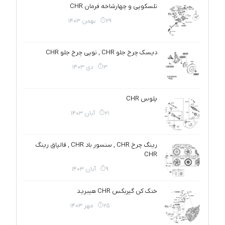
تلسکوپی و چهارشاخه فرمان CHR
29 بهمن 1403
دیسک چرخ جلو CHR , توپی چرخ جلو CHR
3 دی 1403
پلوس CHR
21 آبان 1403
رینگ چرخ CHR , سنسور باد CHR , قالپاق رینگ
CHR
9 آبان 1403
خنک کن گیربکس CHR هیبرید
25 مهر 1403