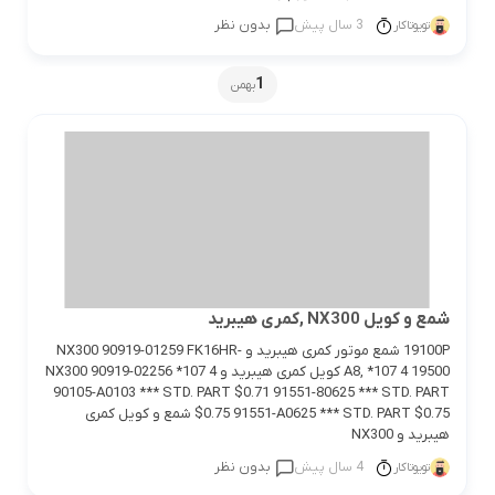
3 سال پیش
بدون نظر
تویوتاکار
1
بهمن
شمع و کویل NX300 ,کمری هیبرید
19100P شمع موتور کمری هیبرید و NX300 90919-01259 FK16HR-
A8, *107 4 19500 کویل کمری هیبرید و NX300 90919-02256 *107 4
90105-A0103 *** STD. PART $0.71 91551-80625 *** STD. PART
$0.75 91551-A0625 *** STD. PART $0.75 شمع و کویل کمری
هیبرید و NX300
4 سال پیش
بدون نظر
تویوتاکار