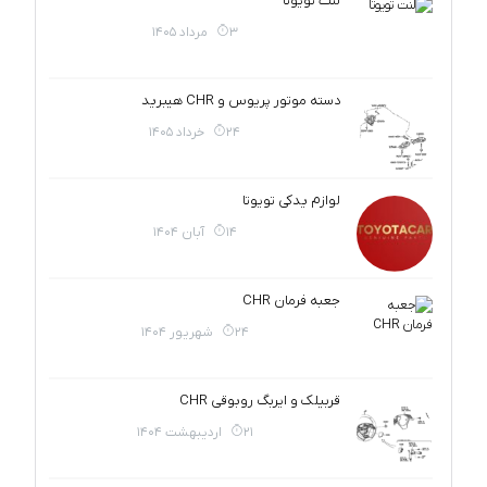
لنت تویوتا
3 مرداد 1405
دسته موتور پریوس و CHR هیبرید
24 خرداد 1405
لوازم یدکی تویوتا
14 آبان 1404
جعبه فرمان CHR
24 شهریور 1404
قربیلک و ایربگ روبوقی CHR
21 اردیبهشت 1404