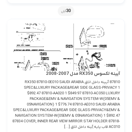
30
آبان
آیینه لکسوس RX350 مدل 2007-2008
87810 آیینه داخل اتاق RX350 87810-0E010 SAUDI ARABIA
SPEC&LUXURY PACKAGE&REAR SIDE GLASS-PRIVACY 1
$892.47 87810-AA020 1 $849.97 87810-AC050 LUXURY
PACKAGE&EMV & NAVIGATION SYSTEM-W(05EMV &
05NAVIGATION) 1 $776.74 87810-AE010 SAUDI ARABIA
SPEC&LUXURY PACKAGE&REAR SIDE GLASS-PRIVACY&EMV &
NAVIGATION SYSTEM-W(05EMV & 05NAVIGATION) 1 $892.47
87834 COVER, INNER REAR VIEW MIRROR STAY HOLDER 87818-
AC010 قاب پایه آِینه داخل اتاق […]