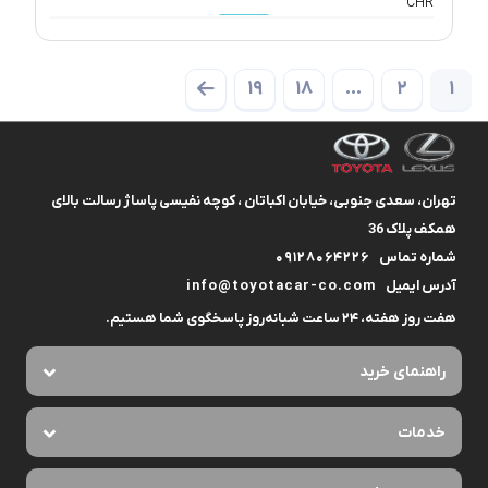
19
18
…
2
1
تهران، سعدی جنوبی، خیابان اکباتان ، کوچه نفیسی پاساژ رسالت بالای
همکف پلاک 36
شماره تماس
09128064226
آدرس ایمیل
info@toyotacar-co.com
هفت روز هفته، ۲۴ ساعت شبانه‌روز پاسخگوی شما هستیم.
راهنمای خرید
خدمات