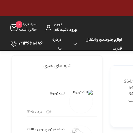
سبد خرید
0
کاربری
خالی است
ورود / ثبت نام
لوازم جلوبندی و انتقال
درباره
02136610186
قدرت
ما
لوازم گیربکس و جلوبندی ES
لوازم یدکی کرولا
تازه های خبری
لوازم گیربکس و جلوبندی GS
لوازم یدکی کمری
13050A TUBE ASSY, CAM دنده میل سوپاپ لندکروزر 2 $364.18
 لندکروزر شماره 3 1 $541.33
لوازم گیربکس و جلوبندی IS
لوازم یدکی لندکروزر
 لندکروزر شماره 4 1 $343.97
لنت تویوتا
وپاپ چپ
لوازم گیربکس و جلوبندی LS
لوازم یدکی هایس
3 مرداد 1405
لوازم گیربکس و جلوبندی RX
لوازم یدکی هایلوکس
دسته موتور پریوس و CHR