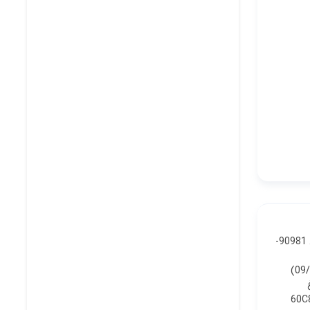
81110D لامپ نور بالا 90981-13075 12V 55W, HALOGEN 2 $30.44 81110L لامپ نور پایین 90981-
(09
چراغ
8112