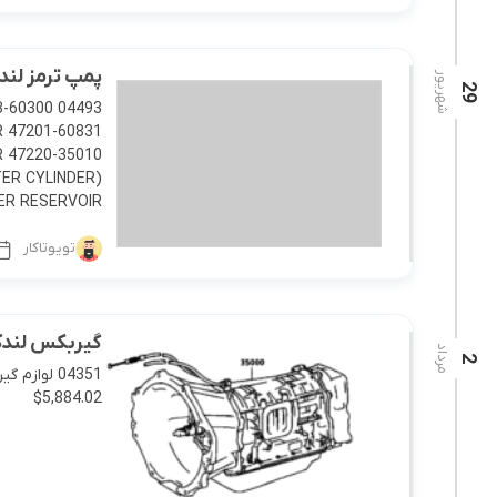
پمپ ترمز لندکروز
شهریور
29
TER CYLINDER)
RESERVOIR […]
تویوتاکار
گیربکس لندکروزر 2005-2006-
مرداد
2
$5,884.02