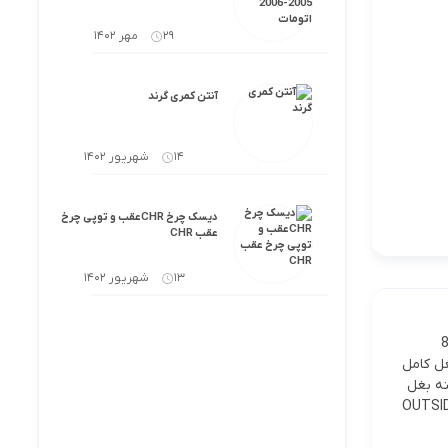
29 مهر 1402
آنتن کمری گرند
14 شهریور 1402
دیسک چرخ CHRعقب و توپی چرخ
عقب CHR
13 شهریور 1402
راست 1 87909
A موتور آیینه چپ 1 87910 آیینه بغل کامل
60B20 NIGERIA SPEC 1 $1 قاب آیینه بغل
OUTSIDE