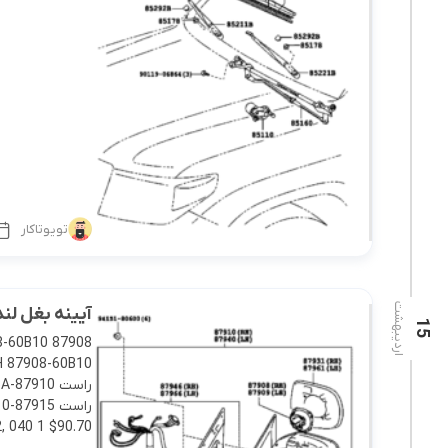
تویوتاکار
اردیبهشت
آیینه بغل لندکروزر 008
15
0 1 $90.70 […]