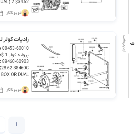
L) 2 $34.52 […]
تویوتاکار
اردیبهشت
رادیات کولر لندکروز
9
) 88453-60010
$28.62 88460C
X OR DUAL […]
تویوتاکار
1