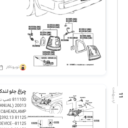
تویوتاکار
اردیبهشت
چراغ جلو لندکروزر 2008-9
11
MANUAL)
SPEC&HEADLAMP
DEVICE-