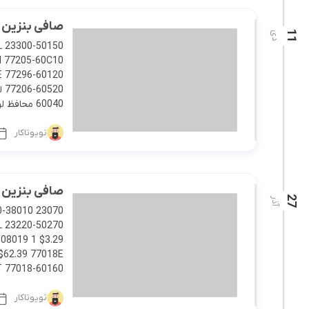
کرولا
صافی بنزین بیرون
11
دی
CHR
60040 محافظ لوله بنزین […]
تویوتاکار
صافی بنزین لندکرو
27
آذر
08019 1 $3.29
$62.39 77018E
018-60160 […]
تویوتاکار