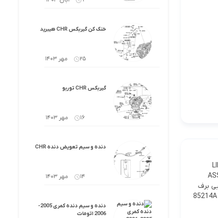
9 آبان 1403
خنک کن گیربکس CHR هیبرید
25 مهر 1403
گیربکس CHR توربو
16 مهر 1403
دنده و سیم تعویض دنده CHR
MOTOR موتور برف پاک کن 85160 LINK
AS
14 مهر 1403
SETTING) 90182-10006 2 $1.07 85211B A بازویی برف
852 تیغه برف پاک کن راست 85214A RUBBER,
دنده و سیم دنده کمری 2005-
2006 اتومات