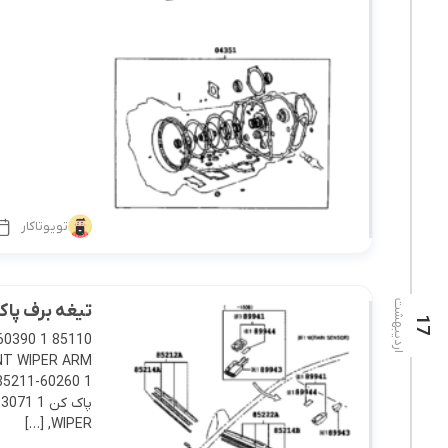
تویوتاکار
اردیبهشت
تیغه برف پاک کن
17
ONT WIPER ARM
WIPER, […]