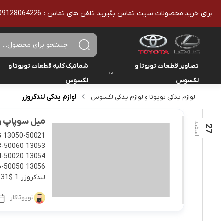
برای خرید محصولات سایت تماس بگیرید تلفن های تماس : 09128064226 - 02136610186 - تمامی محصولات اورجینال هستند
تصاویر قطعات تویوتا و
شماتیک کلیه قطعات تویوتا و
لکسوس
لکسوس
لوازم یدکی لندکروزر
لوازم یدکی تویوتا و لوازم یدکی لکسوس
تویوتا
تویوتا
یاریس
میل سوپاپ و ت
لکسوس
لکسوس
اسفند
27
هایلوکس
هایس
لندکروزر
لندکروزر 1 $110.31 13502 IDLER SUB-ASSY, TIMING […]
تویوتاکار
کمری