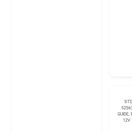
5256
52563D -
GUIDE, REAR 
12V 16W