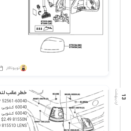
تویوتاکار
اردیبهشت
خطر عقب لندکروزر 2008
13
81551D LENS […]