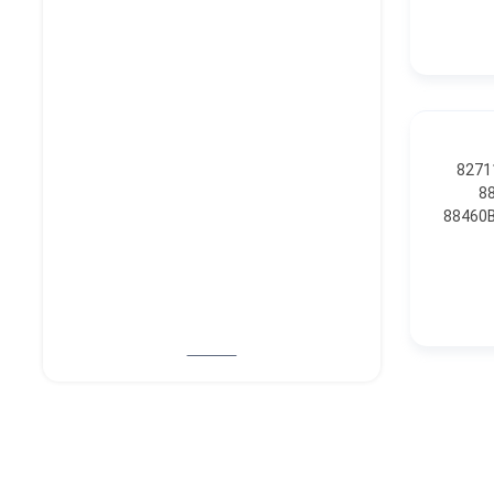
8271
دگیر فن کولر 1 $103.63 88460
88460B BRACKET, COOLE